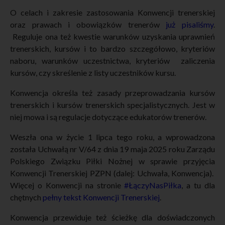
O celach i zakresie zastosowania Konwencji trenerskiej
oraz prawach i obowiązków trenerów
już pisaliśmy
.
Reguluje ona też kwestie warunków uzyskania uprawnień
trenerskich, kursów i to bardzo szczegółowo, kryteriów
naboru, warunków uczestnictwa, kryteriów zaliczenia
kursów, czy skreślenie z listy uczestników kursu.
Konwencja określa też zasady przeprowadzania kursów
trenerskich i kursów trenerskich specjalistycznych. Jest w
niej mowa i są regulacje dotyczące edukatorów trenerów.
Weszła ona w życie 1 lipca tego roku, a wprowadzona
została Uchwałą nr V/64 z dnia 19 maja 2025 roku Zarządu
Polskiego Związku Piłki Nożnej w sprawie przyjęcia
Konwencji Trenerskiej PZPN (dalej: Uchwała, Konwencja).
Więcej o Konwencji na stronie
#ŁączyNasPiłka
, a tu dla
chętnych
pełny tekst Konwencji Trenerskiej
.
Konwencja przewiduje też ścieżkę dla doświadczonych