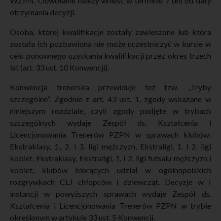
WZPN. Odwołanie należy wnieść w terminie 7 dni od daty
otrzymania decyzji.
Osoba, której kwalifikacje zostały zawieszone lub która
została ich pozbawiona nie może uczestniczyć w kursie w
celu ponownego uzyskania kwalifikacji przez okres trzech
lat (art. 33 ust. 10 Konwencji).
Konwencja trenerska przewiduje też tzw. „Tryby
szczególne”. Zgodnie z art. 43 ust. 1, zgody wskazane w
niniejszym rozdziale, czyli zgody podjęte w trybach
szczególnych wydaje Zespół ds. Kształcenia i
Licencjonowania Trenerów PZPN w sprawach klubów:
Ekstraklasy, 1., 2. i 3. ligi mężczyzn, Ekstraligi, 1. i 2. ligi
kobiet, Ekstraklasy, Ekstraligi, 1. i 2. ligi futsalu mężczyzn i
kobiet, klubów biorących udział w ogólnopolskich
rozgrywkach CLJ chłopców i dziewcząt. Decyzje w I
instancji w powyższych sprawach wydaje Zespół ds.
Kształcenia i Licencjonowania Trenerów PZPN w trybie
określonym w artykule 33 ust. 5 Konwencji.