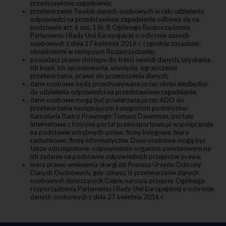
przedstawione zagadnienie;
przetwarzanie Twoich danych osobowych w celu udzielenia
odpowiedzi na przedstawione zagadnienie odbywa się na
podstawie art. 6 ust. 1 lit. f) Ogólnego Rozporządzenia
Parlamentu i Rady Unii Europejskiej o ochronie danych
osobowych z dnia 27 kwietnia 2016 r. i zgodnie zasadami
określonymi w niniejszym Rozporządzeniu;
posiadasz prawo dostępu do treści swoich danych, uzyskania
ich kopii, ich sprostowania, usunięcia, ograniczenia
przetwarzania, prawo do przenoszenia danych;
dane osobowe będą przechowywane przez okres niezbędny
do udzielenia odpowiedzi na przedstawione zagadnienie;
dane osobowe mogą być powierzane przez ADO do
przetwarzania następującym kategoriom podmiotów:
Kancelaria Radcy Prawnego Tomasz Dauerman, portale
internetowe z którymi portal prawosportowe.pl współpracuje
na podstawie odrębnych umów, firmy księgowe, biura
rachunkowe, firmy informatyczne. Dane osobowe mogą być
także udostępnione: odpowiednim organom państwowym na
ich żądanie na podstawie odpowiednich przepisów prawa;
masz prawo wniesienia skargi do Prezesa Urzędu Ochrony
Danych Osobowych, gdy uznasz, iż przetwarzanie danych
osobowych dotyczących Ciebie narusza przepisy Ogólnego
rozporządzenia Parlamentu i Rady Unii Europejskiej o ochronie
danych osobowych z dnia 27 kwietnia 2016 r.