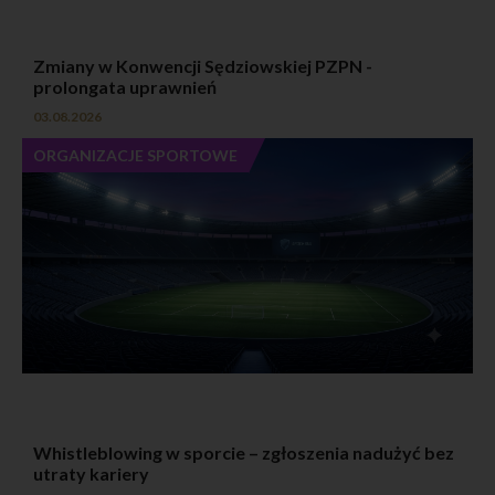
prowadzenia negocjacji oraz trwania umowy, a po jej
ustaniu do upływu okresów przedawnienia wszelkich
roszczeń z niej wynikających,
Zmiany w Konwencji Sędziowskiej PZPN -
w celu prowadzenie działań marketingu
bezpośredniego w formie e-mailowego newslettera –
prolongata uprawnień
do czasu cofnięcia zgody przez Użytkownika,
03.08.2026
w celu udzielenia odpowiedzi na przedstawione
zagadnienie - do czasu załatwienia sprawy, w której
zostały zebrane.
ORGANIZACJE SPORTOWE
Podanie danych osobowych w celu, o którym mowa w
pkt. 3.1 lit. a) jest dobrowolne jednakże jest warunkiem
zawarcia umowy. W przypadku niepodania danych
możemy odmówić złożenia Tobie oferty i zawarcia
umowy.
Podanie danych osobowych w celu, o którym mowa w
pkt. 3.1. lit. b), c) jest dobrowolne. Jeżeli nie podasz
danych lub nie wyrazisz zgody nie będziemy mogli w
przyszłości informować Cię bezpośrednio o naszej
bieżącej ofercie lub udzielić odpowiedzi na
przedstawione zagadnienia.
Dane osobowe Użytkowników nie są przekazywane
poza teren Polski, Unii Europejskiej i Europejskiego
Obszaru Gospodarczego.
Dane osobowe użytkowników mogą być powierzane
Whistleblowing w sporcie – zgłoszenia nadużyć bez
przez ADO do przetwarzania następującym kategoriom
utraty kariery
podmiotów: Kancelaria Radcy Prawnego Tomasz
Dauerman, portale internetowe z którymi portal