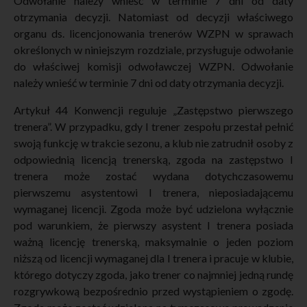
Odwołanie należy wnieść w terminie 7 dni od daty
otrzymania decyzji. Natomiast od decyzji właściwego
organu ds. licencjonowania trenerów WZPN w sprawach
określonych w niniejszym rozdziale, przysługuje odwołanie
do właściwej komisji odwoławczej WZPN. Odwołanie
należy wnieść w terminie 7 dni od daty otrzymania decyzji.
Artykuł 44 Konwencji reguluje „Zastępstwo pierwszego
trenera”. W przypadku, gdy I trener zespołu przestał pełnić
swoją funkcję w trakcie sezonu, a klub nie zatrudnił osoby z
odpowiednią licencją trenerską, zgoda na zastępstwo I
trenera może zostać wydana dotychczasowemu
pierwszemu asystentowi I trenera, nieposiadającemu
wymaganej licencji. Zgoda może być udzielona wyłącznie
pod warunkiem, że pierwszy asystent I trenera posiada
ważną licencję trenerską, maksymalnie o jeden poziom
niższą od licencji wymaganej dla I trenera i pracuje w klubie,
którego dotyczy zgoda, jako trener co najmniej jedną rundę
rozgrywkową bezpośrednio przed wystąpieniem o zgodę.