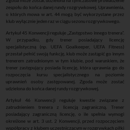
Zgoda może zostać udzielona na tymczasowe prowadzenie
zespołu do końca danej rundy rozgrywkowej. Uprawnienia,
o których mowa w art. 44 mogą być wykorzystane przez
klub wyłącznie jeden raz w ciągu sezonu rozgrywkowego.
Artykuł 45 Konwencji reguluje „Zastępstwo innego trenera”.
W przypadku, gdy trener posiadający licencję
specjalistyczną (np. UEFA Goalkeeper, UEFA Fitness)
przestał pełnić swoją funkcję, klub może zastąpić go innym
trenerem zatrudnionym w tym klubie, pod warunkiem, że
trener zastępujący posiada licencję, która uprawnia go do
rozpoczęcia kursu specjalistycznego na poziomie
uprawnień osoby zastępowanej. Zgoda może zostać
udzielona do końca danej rundy rozgrywkowej.
Artykuł 46 Konwencji reguluje kwestie związane z
zatrudnieniem trenera z licencją zagraniczną. Trener
posiadający zagraniczną licencję, o ile spełnia wymogi
określone w art. 3 ust. 2 Konwencji, przed rozpoczęciem
współpracy z klubem uczestniczącym w rozgrywkach piłki