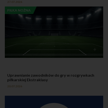
27.07.2026
prawosportowe.pl współpracuje na podstawie
odrębnych umów, firmy księgowe, biura rachunkowe,
PIŁKA NOŻNA
firmy informatyczne. Dane osobowe mogą być także
udostępnione: odpowiednim organom państwowym na
ich żądanie na podstawie odpowiednich przepisów
prawa.
Prawa osoby, której dane dotyczą
Każdy Użytkownik ma prawo dostępu do treści swoich
danych i otrzymania ich kopii, ich sprostowania, usunięcia
lub ograniczenia przetwarzania, prawo do wniesienia
sprzeciwu wobec przetwarzania danych osobowych na
podstawie prawnie uzasadnionego interesu oraz prawo
do przenoszenia danych.
Jeżeli przetwarzanie odbywa się na podstawie zgody,
Użytkownik ma prawo cofnąć zgodę na przetwarzanie
danych osobowych. Cofnięcie zgody nie będzie wpływać
na zgodność z prawem przetwarzania, którego
dokonano na podstawie zgody przed jej wycofaniem.
Użytkownik ma prawo do wniesienia skargi do Prezesa
Uprawnianie zawodników do gry w rozgrywkach
Urzędu Ochrony Danych Osobowych, gdy uzna, iż
piłkarskiej Ekstraklasy
przetwarzanie danych osobowych narusza przepisy
RODO lub inne przepisy prawa o ochronie danych
20.07.2026
osobowych.
W przedmiocie realizacji swoich praw oraz cofnięcia
zgody można skontaktować się z ADO przy użyciu
danych wskazanych w pkt 1.1 niniejszej Polityki
Prywatności.
Cookies