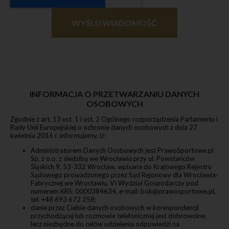
WYŚLIJ WIADOMOŚĆ
INFORMACJA O PRZETWARZANIU DANYCH
OSOBOWYCH
Zgodnie z art. 13 ust. 1 i ust. 2 Ogólnego rozporządzenia Parlamentu i
Rady Unii Europejskiej o ochronie danych osobowych z dnia 27
kwietnia 2016 r. informujemy, iż:
Administratorem Danych Osobowych jest PrawoSportowe.pl
Sp. z o.o. z siedzibą we Wrocławiu przy ul. Powstańców
Śląskich 9, 53-332 Wrocław, wpisana do Krajowego Rejestru
Sądowego prowadzonego przez Sąd Rejonowy dla Wrocławia-
Fabrycznej we Wrocławiu, VI Wydział Gospodarczy pod
numerem KRS: 0000384634, e-mail: bok@prawosportowe.pl,
tel. +48 693 672 258;
danie przez Ciebie danych osobowych w korespondencji
przychodzącej lub rozmowie telefonicznej jest dobrowolne,
lecz niezbędne do celów udzielenia odpowiedzi na