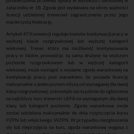
potwierdzenia przelewu opłaty w wysokości określonej w
załączniku nr 18. Zgoda jest wydawana na okres ważności
licencji udzielonej trenerowi zagranicznemu przez jego
macierzystą federację.
Artykuł 47 Konwencji reguluje kwestie kontynuacji pracy w
wyższej klasie rozgrywkowej lub wyższej kategorii
wiekowej. Trener, który ma możliwość kontynuowania
pracy w klubie, prowadząc tą samą drużynę na wyższym
poziomie rozgrywkowym lub w wyższej kategorii
wiekowej, może wystąpić o wydanie zgody warunkowej na
kontynuację pracy, pod warunkiem, że: posiada licencję
maksymalnie o jeden poziom niższą od wymaganej dla danej
klasy rozgrywkowej; zobowiąże się na piśmie do zgłoszenia
na najbliższy kurs trenerski UEFA na wymaganym dla danej
klasy lub kategorii poziomie. Zgoda warunkowa może
zostać udzielona maksymalnie do dnia rozpoczęcia kursu
PZPN lub właściwego WZPN. W przypadku niezgłoszenia
się lub nieprzyjęcia na kurs, zgoda warunkowa wygasa z