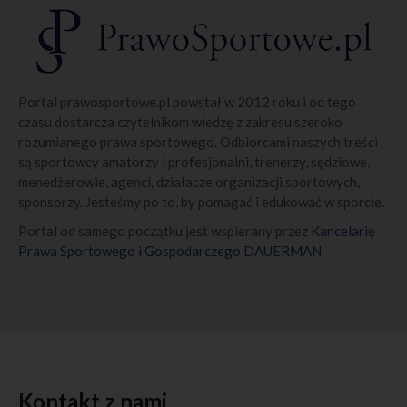
Przeglądarka Safari
Postanowienia końcowe
ADO dokłada wszelkich starań, aby zapewnić wszelkie
środki fizyczne, techniczne i organizacyjne ochrony
danych osobowych przed ich przypadkowym czy
umyślnym zniszczeniem, przypadkową utratą, zmianą,
nieuprawnionym ujawnieniem, wykorzystaniem czy
Portal prawosportowe.pl powstał w 2012 roku i od tego
dostępem, zgodnie ze wszystkimi obowiązującymi
czasu dostarcza czytelnikom wiedzę z zakresu szeroko
przepisami.
rozumianego prawa sportowego. Odbiorcami naszych treści
ADO zastrzega sobie prawo do zmiany treści niniejszej
Polityki Prywatności.
są sportowcy amatorzy i profesjonalni, trenerzy, sędziowe,
menedżerowie, agenci, działacze organizacji sportowych,
sponsorzy. Jesteśmy po to, by pomagać i edukować w sporcie.
Portal od samego początku jest wspierany przez
Kancelarię
Prawa Sportowego i Gospodarczego DAUERMAN
Kontakt z nami