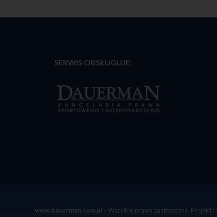
internet
utrzyman
na każde
W ramach s
cookies:
"niezbęd
internet
uwierzyt
SERWIS OBSŁUGUJE:
pliki co
zakresie
pliki co
W wielu prz
internetowa
Użytkownicy
plików cook
automatyczn
każdorazowy
możliwości 
internetowe
urządzeniu
końcowym uż
Wyłączenie 
naszych ser
cookies nie
internetowy
informacja j
Jak wyłączyć
Przeglą
www.dauerman.com.pl
- Wszelkie prawa zastrzeżone. Projekt 