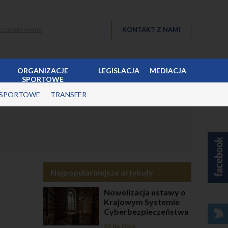
KONTAKT Z NAMI
e zawansowane
ORGANIZACJE
LEGISLACJA
MEDIACJA
SPORTOWE
 SPORTOWE
TRANSFER
Najpopularniejsze artykuły
Nowelizacja ustawy o
Krajowym Systemie
Cyberbezpieczeństwa
02.06.2026