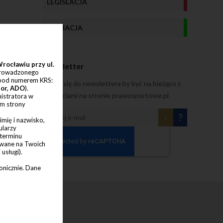
LEGISLACJA
MEDIACJA
Wrocławiu przy ul.
Newsletter
prowadzonego
 pod numerem KRS:
Zapisz się do newslettera by być na bieżąco z
tor, ADO
).
nowościami na stronie prawosportowe.pl
nistratora w
em strony
?
»
mię i nazwisko,
ularzy
 terminu
ywane na Twoich
usługi).
onicznie. Dane
łoszeń (dalej
lit. b) RODO);
 na podstawie