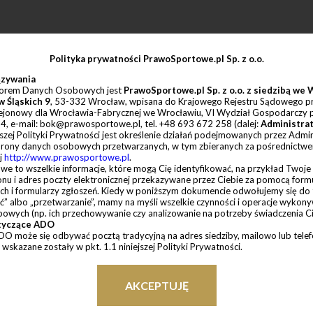
Polityka prywatności PrawoSportowe.pl Sp. z o.o.
ązywania
torem Danych Osobowych jest
PrawoSportowe.pl Sp. z o.o. z siedzibą we 
 Śląskich 9
, 53-332 Wrocław
, wpisana do Krajowego Rejestru Sądowego 
ejonowy dla Wrocławia-Fabrycznej we Wrocławiu, VI Wydział Gospodarczy
 e-mail: bok@prawosportowe.pl, tel. +48 693 672 258 (dalej:
Administra
jszej Polityki Prywatności jest określenie działań podejmowanych przez Admi
hrony danych osobowych przetwarzanych, w tym zbieranych za pośrednictw
j
http://www.prawosportowe.pl
.
e to wszelkie informacje, które mogą Cię identyfikować, na przykład Twoje i
onu i adres poczty elektronicznej przekazywane przez Ciebie za pomocą form
h i formularzy zgłoszeń. Kiedy w poniższym dokumencie odwołujemy się do
ć” albo „przetwarzanie”, mamy na myśli wszelkie czynności i operacje wykon
owych (np. ich przechowywanie czy analizowanie na potrzeby świadczenia Ci 
otyczące ADO
DO może się odbywać pocztą tradycyjną na adres siedziby, mailowo lub telef
skazane zostały w pkt. 1.1 niniejszej Polityki Prywatności.
 prawna i zasady przetwarzania danych osobowych
e osób fizycznych korzystających z formularzy kontaktowych i formularzy zg
żytkownikami
) przetwarzane są w celu:
AKCEPTUJĘ
 i wykonywania umów w ramach usług prowadzonych przez ADO (art. 6 ust. 1 
nia działań marketingu bezpośredniego w formie e-mailowego newslettera,