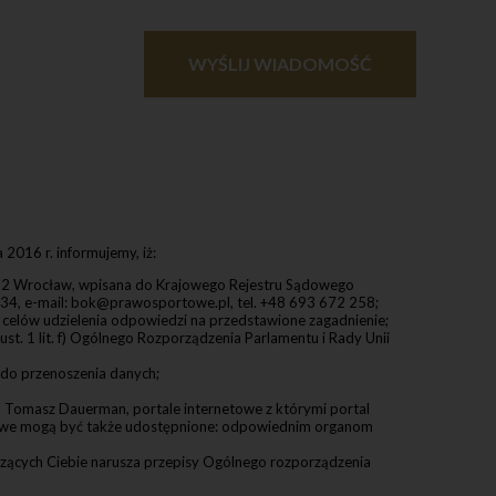
rzania danych
danych.
ę na przetwarzanie
zania, którego
WYŚLIJ WIADOMOŚĆ
h, gdy uzna, iż
ronie danych
O przy użyciu
uterze, tablecie
aj zawiera nazwę
ienia), oraz
j następuje
 2016 r. informujemy, iż:
 się tzw. cookies,
-332 Wrocław, wpisana do Krajowego Rejestru Sądowego
erwery mogą
, e-mail: bok@prawosportowe.pl, tel. +48 693 672 258;
używać innych
 celów udzielenia odpowiedzi na przedstawione zagadnienie;
 Polityki
t. 1 lit. f) Ogólnego Rozporządzenia Parlamentu i Rady Unii
ych technologii
 stanowią dane
o do przenoszenia danych;
końcowym
azwę domeny
omasz Dauerman, portale internetowe z którymi portal
ńcowym oraz
bowe mogą być także udostępnione: odpowiednim organom
zących Ciebie narusza przepisy Ogólnego rozporządzenia
rzystają ze stron