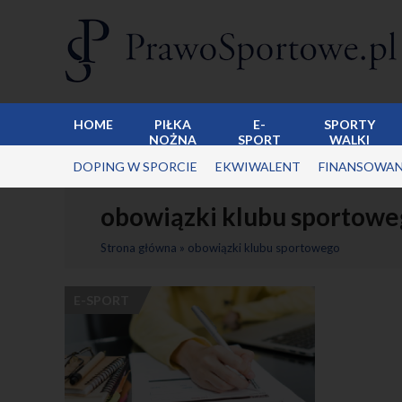
HOME
PIŁKA
E-
SPORTY
NOŻNA
SPORT
WALKI
DOPING W SPORCIE
EKWIWALENT
FINANSOWAN
obowiązki klubu sportowe
Strona główna
»
obowiązki klubu sportowego
E-SPORT