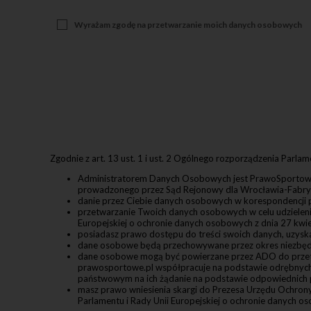
usunięcia l
osobowych n
Jeżeli prze
Wyrażam zgodę na przetwarzanie moich danych osobowych
danych osob
dokonano na
Użytkownik 
przetwarzan
osobowych.
W przedmioc
danych wskaz
Cookies
Ciasteczka 
lub smartph
strony inter
przypadkowo
Zgodnie z art. 13 ust. 1 i ust. 2 Ogólnego rozporządzenia Parlam
połączenie 
W związku z
Administratorem Danych Osobowych jest PrawoSportowe.p
tj. informa
prowadzonego przez Sąd Rejonowy dla Wrocławia-Fabry
odczytać pr
danie przez Ciebie danych osobowych w korespondencji pr
technologii
przetwarzanie Twoich danych osobowych w celu udzielenia
Prywatności
Europejskiej o ochronie danych osobowych z dnia 27 kwie
stosowanych
posiadasz prawo dostępu do treści swoich danych, uzyskan
informatycz
dane osobowe będą przechowywane przez okres niezbędn
użytkownika
dane osobowe mogą być powierzane przez ADO do przetw
serwisu int
prawosportowe.pl współpracuje na podstawie odrębnych
unikalny nu
państwowym na ich żądanie na podstawie odpowiednich 
Pliki cooki
masz prawo wniesienia skargi do Prezesa Urzędu Ochron
tworzeni
Parlamentu i Rady Unii Europejskiej o ochronie danych os