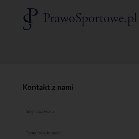
udzielone
udzielen
6 ust. 1 
ewentual
uzasadnio
Dane osobow
w celu z
jej usta
w celu p
cofnięci
w celu u
zostały 
Podanie dan
warunkiem z
zawarcia u
Podanie dany
danych lub 
Kontakt z nami
bieżącej ofe
Dane osobow
Obszaru Go
Dane osobo
kategoriom 
portal praw
firmy info
na ich żąda
Prawa osoby, 
Każdy Użytk