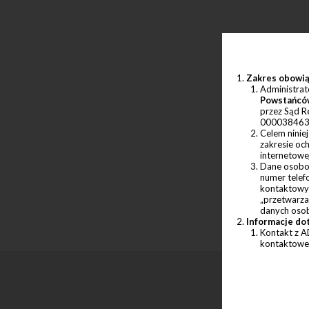
Zakres obowi
Administra
Powstańców
przez Sąd R
0000384634,
Celem ninie
zakresie oc
internetowe
Dane osobow
numer telef
kontaktowyc
„przetwarza
danych osob
Informacje d
Kontakt z A
kontaktowe w
Cel, podstawa
Dane osobow
zwanymi:
U
zawarcia
prowadze