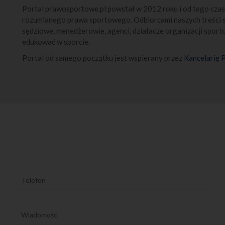
j zgody (art. 6 ust. 1 lit. a) RODO);
Portal prawosportowe.pl powstał w 2012 roku i od tego czas
ia odpowiedzi na przedstawione zagadnienie, co stanowi nasz prawnie uzasadn
lit. f) RODO);
rozumianego prawa sportowego. Odbiorcami naszych treści są
nego ustalenia, dochodzenia lub obrony przed roszczeniami, co stanowi nas
sędziowe, menedżerowie, agenci, działacze organizacji sport
ny interes (art. 6 ust. 1 lit. f) RODO).
e przetwarzane są przez następujący okres:
edukować w sporcie.
awarcia i wykonywania umowy – przez okres prowadzenia negocjacji oraz tr
niu do upływu okresów przedawnienia wszelkich roszczeń z niej wynikających,
Portal od samego początku jest wspierany przez
Kancelarię
rowadzenie działań marketingu bezpośredniego w formie e-mailowego newsle
a zgody przez Użytkownika,
dzielenia odpowiedzi na przedstawione zagadnienie - do czasu załatwienia sp
zebrane.
ych osobowych w celu, o którym mowa w pkt. 3.1 lit. a) jest dobrowolne jedn
awarcia umowy. W przypadku niepodania danych możemy odmówić złożenia 
mowy.
ch osobowych w celu, o którym mowa w pkt. 3.1. lit. b), c) jest dobrowolne. 
nie wyrazisz zgody nie będziemy mogli w przyszłości informować Cię bezpośr
rcie lub udzielić odpowiedzi na przedstawione zagadnienia.
e Użytkowników nie są przekazywane poza teren Polski, Unii Europejskiej i
spodarczego.
we użytkowników mogą być powierzane przez ADO do przetwarzania nastę
podmiotów: Kancelaria Radcy Prawnego Tomasz Dauerman, portale internet
osportowe.pl współpracuje na podstawie odrębnych umów, firmy księgowe, 
rmatyczne. Dane osobowe mogą być także udostępnione: odpowiednim org
nie na podstawie odpowiednich przepisów prawa.
której dane dotyczą
ownik ma prawo dostępu do treści swoich danych i otrzymania ich kopii, ich