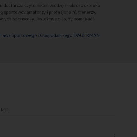
u dostarcza czytelnikom wiedzę z zakresu szeroko
iony interes (art.
 sportowcy amatorzy i profesjonalni, trenerzy,
z prawnie
owych, sponsorzy. Jesteśmy po to, by pomagać i
wania umowy, a po
 Prawa Sportowego i Gospodarczego DAUERMAN
ttera – do czasu
rawy, w której
akże jest
Tobie oferty i
Jeżeli nie podasz
ednio o naszej
 Europejskiego
pującym
owe z którymi
biura rachunkowe,
anom państwowym
 sprostowania,