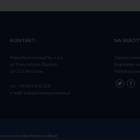
owych, co umożliwia ulepszanie ich struktury i zawartości,
ia sesji użytkownika serwisu internetowego (po zalogowaniu), dzięki której 
j podstronie serwisu ponownie wpisywać loginu i hasła"
erwisu internetowego prawosportowe.pl możemy stosować następujące rodz
ne" pliki cookies, umożliwiające korzystanie z usług dostępnych w ramach se
owego, np. uwierzytelniające pliki cookies wykorzystywane do usług wymaga
elniania w ramach serwisu,
KONTAKT:
NA SKRÓT
okies służące do zapewnienia bezpieczeństwa, np. wykorzystywane do wykry
 uwierzytelniania w ramach serwisu,
okies, umożliwiające zbieranie informacji o sposobie korzystania ze stron inte
ypadkach oprogramowanie służące do przeglądania stron internetowych (pr
PrawoSportowe.pl Sp. z o.o.
Zapytaj praw
) domyślnie dopuszcza przechowywanie plików cookies w urządzeniu końco
ul. Powstańców Śląskich
Regulamin se
 prawosportowe.pl serwisu mogą dokonać w każdym czasie zmiany ustawie
ies. Ustawienia te mogą zostać zmienione w szczególności w taki sposób, ab
53-332 Wrocław
Polityka pry
ą obsługę plików cookies w ustawieniach przeglądarki internetowej bądź in
m zamieszczeniu w urządzeniu użytkownika serwisu internetowego. Szczegó
i sposobach obsługi plików cookies dostępne są w ustawieniach oprogramowa
tel. +48 693 672 258
j). Niedokonanie zmiany ustawień w zakresie cookies oznacza, że będą one 
e-mail: bok@prawosportowe.pl
 końcowym użytkownika, a tym samym będziemy przechowywać informacje w
ytkownika i uzyskiwać dostęp do tych informacji.
stosowania cookies może spowodować utrudnienia korzystanie z niektórych
wisów internetowych, w szczególności wymagających logowania. Wyłączenie 
 powoduje natomiast braku możliwości czytania lub oglądania treści zamieszc
m prawosportowe.pl z zastrzeżeniem tych, do których dostęp wymaga logow
ak wyłączyć pliki cookie w przeglądarce:
 pliki cookie w przeglądarce ?
darka Opera
i wykonanie
www.futurecode.pl