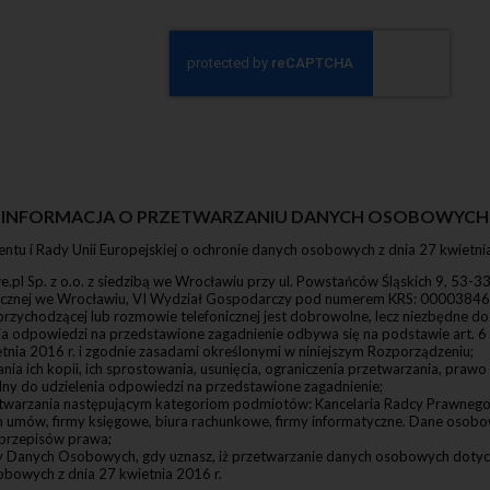
ub ograniczenia przetwarzania, prawo do wniesienia sprzeciwu wobec przetwa
a podstawie prawnie uzasadnionego interesu oraz prawo do przenoszenia 
twarzanie odbywa się na podstawie zgody, Użytkownik ma prawo cofnąć zgod
owych. Cofnięcie zgody nie będzie wpływać na zgodność z prawem przetwar
 podstawie zgody przed jej wycofaniem.
ma prawo do wniesienia skargi do Prezesa Urzędu Ochrony Danych Osobowyc
ie danych osobowych narusza przepisy RODO lub inne przepisy prawa o och
ie realizacji swoich praw oraz cofnięcia zgody można skontaktować się z AD
anych w pkt 1.1 niniejszej Polityki Prywatności.
(ang. cookies) to niewielkie pliki, zapisywane i przechowywane na twoim komp
onie podczas gdy odwiedzasz różne strony w internecie. Ciasteczko zazwycz
INFORMACJA O PRZETWARZANIU DANYCH OSOBOWYCH
netowej, z której pochodzi, „długość życia” ciasteczka (to znaczy czas jego istn
 wygenerowany unikalny numer służący do identyfikacji przeglądarki, z jakie
entu i Rady Unii Europejskiej o ochronie danych osobowych z dnia 27 kwietnia
ze stroną internetową.
 udostępnianiem zawartości serwisu internetowego prawosportowe.pl stosuje
l Sp. z o.o. z siedzibą we Wrocławiu przy ul. Powstańców Śląskich 9, 53
cje zapisywane przez serwery na urządzeniu końcowym użytkownika, które s
cznej we Wrocławiu, VI Wydział Gospodarczy pod numerem KRS: 0000384634
zy każdorazowym połączeniu się z tego urządzenia końcowego, może także 
zychodzącej lub rozmowie telefonicznej jest dobrowolne, lecz niezbędne do
 o funkcjach podobnych lub tożsamych z cookies. Opisane w niniejszym punkcie
 odpowiedzi na przedstawione zagadnienie odbywa się na podstawie art. 6 us
, informacje dotyczące cookies mają zastosowanie również do innych podobn
tnia 2016 r. i zgodnie zasadami określonymi w niniejszym Rozporządzeniu;
 w ramach naszych serwisów internetowych. Pliki cookies (tzw."ciasteczka")
ia ich kopii, ich sprostowania, usunięcia, ograniczenia przetwarzania, praw
ne, w szczególności pliki tekstowe, które przechowywane są w urządzeniu 
y do udzielenia odpowiedzi na przedstawione zagadnienie;
 serwisu internetowego prawosportowe.pl. Cookies zazwyczaj zawierają n
arzania następującym kategoriom podmiotów: Kancelaria Radcy Prawnego T
ernetowego, z którego pochodzą, czas przechowywania ich na urządzeniu ko
 umów, firmy księgowe, biura rachunkowe, firmy informatyczne. Dane oso
mer.
przepisów prawa;
es wykorzystywane są w celu:
y Danych Osobowych, gdy uznasz, iż przetwarzanie danych osobowych dotyc
a statystyk, które pomagają zrozumieć, w jaki sposób użytkownicy serwisu ko
obowych z dnia 27 kwietnia 2016 r.