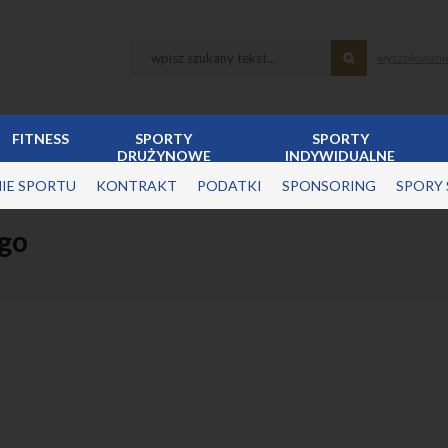
wyszukiwani
FITNESS
SPORTY
SPORTY
DRUŻYNOWE
INDYWIDUALNE
IE SPORTU
KONTRAKT
PODATKI
SPONSORING
SPORY
go